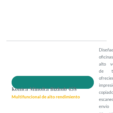
Diseña
oficin
alto v
de tr
ofrecie
impresi
Konica Minolta Bizhub 458
copiado
Multifuncional de alto rendimiento
esca
envío 