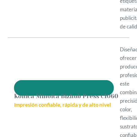
etique
materia
publicit
de cali
Diseña
ofrec
produc
profesi
este 
combin
Konica Minolta Bizhub Press C1060
precis
Impresión confiable, rápida y de alto nivel
color,
flexibi
sustr
confiab