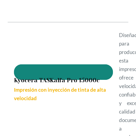
Diseña
para 
producc
esta
impres
ofrece
Kyocera TASKalfa Pro 15000c
velocid
Impresión con inyección de tinta de alta
confiab
velocidad
y exce
calid
docume
a g