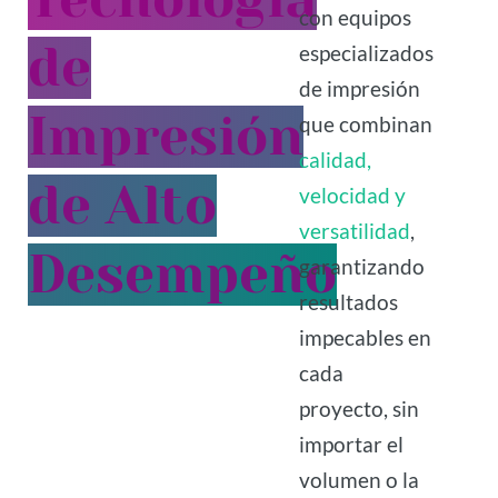
con equipos
de
especializados
de impresión
Impresión
que combinan
calidad,
de Alto
velocidad y
versatilidad
,
Desempeño
garantizando
resultados
impecables en
cada
proyecto, sin
importar el
volumen o la