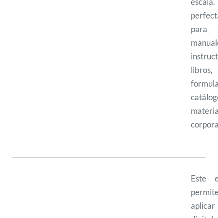
escal
perfect
para
manual
instruct
libros,
formula
catálo
materia
corpora
Este e
permit
aplica