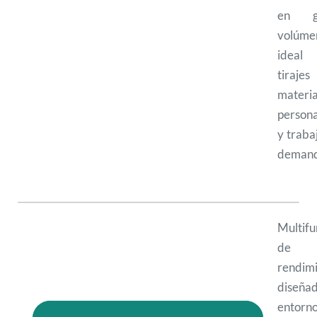
en gr
volúme
ideal
tirajes
materia
persona
y traba
demand
Multifu
de 
rendim
diseña
entorn