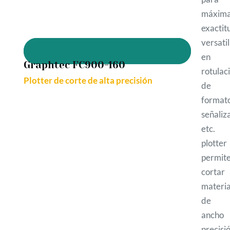
máxim
exacti
versati
en
Graphtec FC900-160
rotulac
Plotter de corte de alta precisión
de g
formato
señaliz
etc. 
plotter
permit
cortar
materia
de g
ancho
precisió