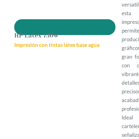
versati
esta
impres
permit
HP Latex 730w
produci
Impresión con tintas látex base agua
gráfic
gran f
con co
vibrant
detalle
preci
acabad
profesi
Ideal
carteler
señaliz