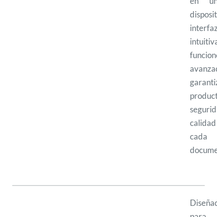
en un
disposi
interfa
intui
funcion
avanza
garanti
product
segur
calid
cada
docume
Diseña
para