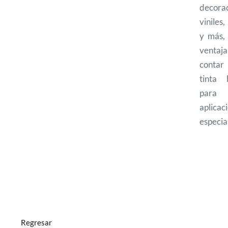
decorac
viniles
y más, 
venta
conta
tinta 
para
aplicac
especia
Regresar