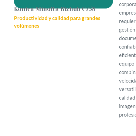
corpora
Konica Minolta Bizhub C758
empres
Productividad y calidad para grandes
requie
volúmenes
gesti
docume
confi
eficien
equipo
combin
velocid
versati
calid
imagen
profesi