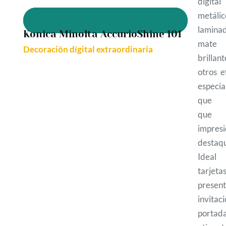
digital
metálic
lamina
Konica Minolta AccurioShine 101
mat
Decoración dígital extraordinaria
brilla
otros e
especia
que h
que 
impresi
destaq
Ideal
tarjet
present
invitaci
portada