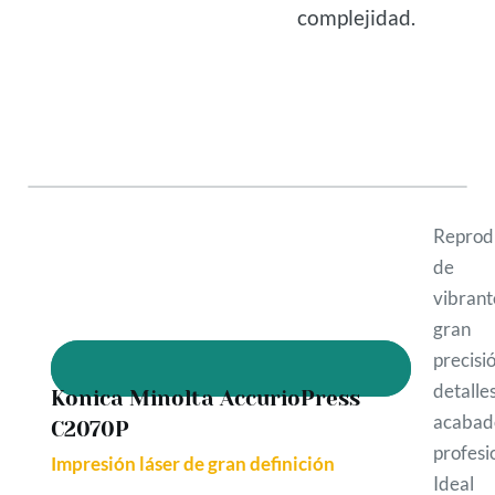
complejidad.
Reprod
de c
vibrant
gran
precis
detal
Konica Minolta AccurioPress
acabad
C2070P
profesi
Impresión láser de gran definición
Ideal