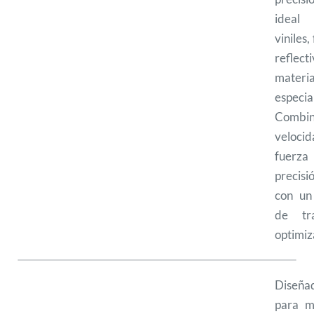
ideal 
viniles, 
reflect
materia
especia
Combi
velocid
fuer
precisi
con un 
de tra
optimiz
Diseña
para m