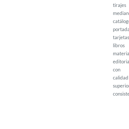
tirajes
median
catálog
portada
tarjetas
libr
materia
editori
con
calidad
super
consist